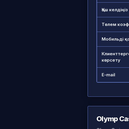
Қош келдіңі
Төлем коэф
Мобильді 
Клиенттерг
көрсету
E-mail
Olymp Ca