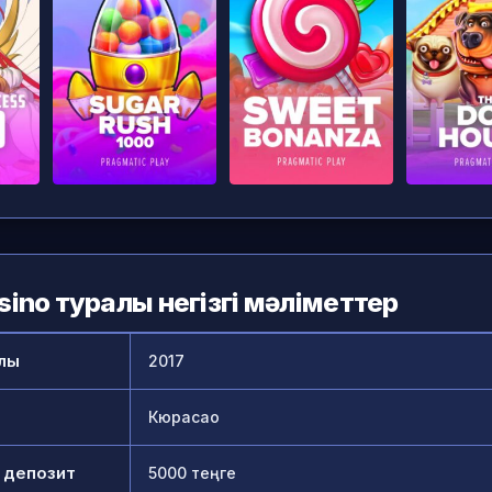
ino туралы негізгі мәліметтер
ылы
2017
Кюрасао
 депозит
5000 теңге