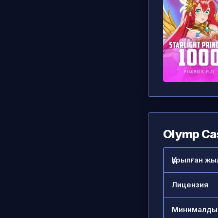
Olymp Cas
Құрылған ж
Лицензия
Минималды