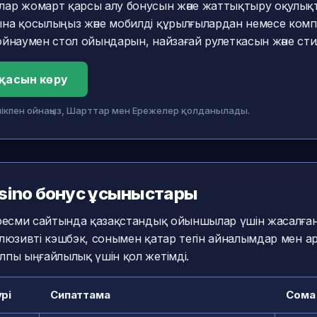
ар жомарт қарсы алу бонусын және жаттықтыру оқулықт
а қосылыңыз және мобилді құрылғылардан немесе компью
йнаумен стол ойындарын, найзағай рулеткасын және ст
қасын көру
лікпен ойнаңыз, Шарттар мен Ережелер қолданылады.
sino бонус ұсыныстары
ресми сайтында қазақстандық ойыншылар үшін жасалған 
люзивті кэшбэк, сонымен қатар тегін айналымдар мен 
пы ыңғайлылық үшін қол жетімді.
рі
Сипаттама
Сома