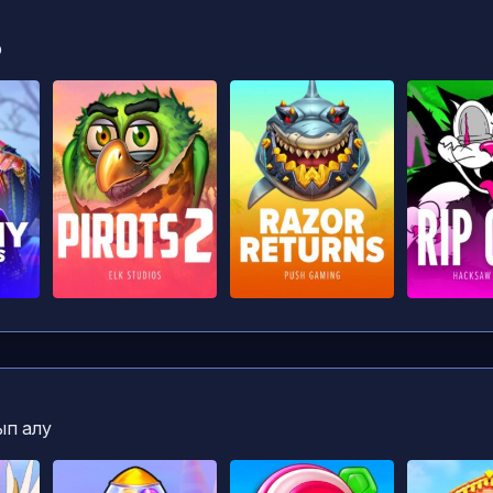
р
ып алу