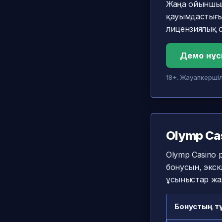
Жаңа ойыншыл
қауымдастығын
лицензиялық о
Демо нұс
18+. Жауапкерші
Olymp Ca
Olymp Casino 
бонусын, экск
ұсыныстар жал
Бонустың тү