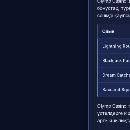
Olymp Casino-
бонустар, тур
сенімді қауіпс
Ойын
Lightning Rou
Blackjack Par
Dream Catch
Baccarat Sq
Olymp Casino 
үстелдерге кір
артықшылықт