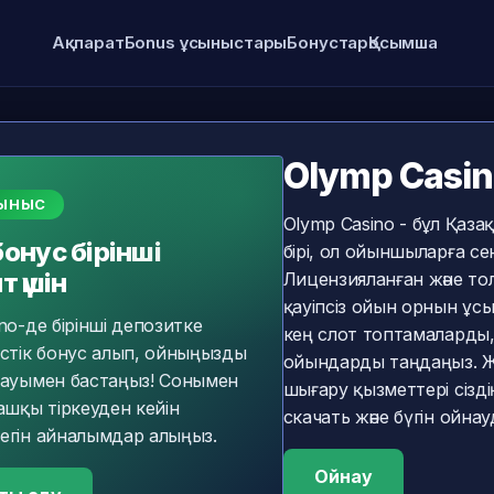
Ақпарат
Бonus ұсыныстары
Бонустар
Қосымша
Olymp Casin
СЫНЫС
Olymp Casino - бұл Қаз
онус бірінші
бірі, ол ойыншыларға се
т үшін
Лицензияланған және толы
қауіпсіз ойын орнын ұсын
no-де бірінші депозитке
кең слот топтамаларды, 
естік бонус алып, ойныңызды
ойындарды таңдаңыз. Жа
тауымен бастаңыз! Сонымен
шығару қызметтері сізді
ашқы тіркеуден кейін
скачать және бүгін ойнау
егін айналымдар алыңыз.
Ойнау